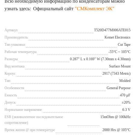
Всю необходимую информацию по конденсаторам можно
узнать здесь: Официальный сайт
"СМКомплект ЭК"
Артикул
T520D477M006ATE015
Производитель
Kemet Electronics
Тип упаковки
Cut Tape
Рабочая температура
-55°C ~ 105°C
Размеры
0.287" L x 0.169" W (7.30mm x 4.30mm)
Вид монтажа
Surface Mount
Корпус
2917 (7343 Metric)
Тип
Molded
Особенности
General Purpose
Емкость
470 µF
Допуск
±20%
Нормальное напряжение
6.3 V
ESR (эквивалентное последовательное
15mOhm @ 100kHz
сопротивление)
Время жизни @ при температуре
2000 Hrs @ 105°C