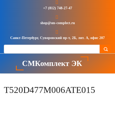
+7 (812) 748-27-47
shop@sm-complect.ru
Санкт-Петербург, Суворовский пр-т, 2Б, лит. А, офис 207
СМКомплект ЭК
T520D477M006ATE015