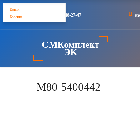
Войти
+7 (812) 748-27-47
sh
Корзина
СМКомплект
ЭК
M80-5400442