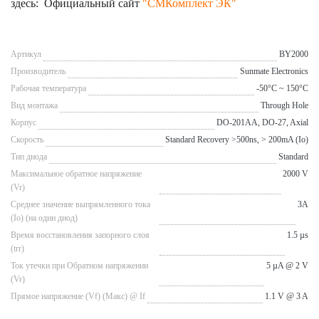
здесь: Официальный сайт
"СМКомплект ЭК"
Артикул
BY2000
Производитель
Sunmate Electronics
Рабочая температура
-50°C ~ 150°C
Вид монтажа
Through Hole
Корпус
DO-201AA, DO-27, Axial
Скорость
Standard Recovery >500ns, > 200mA (Io)
Тип диода
Standard
Максимальное обратное напряжение
2000 V
(Vr)
Cреднее значение выпрямленного тока
3A
(Io) (на один диод)
Время восстановления запорного слоя
1.5 µs
(trr)
Ток утечки при Обратном напряжении
5 µA @ 2 V
(Vr)
Прямое напряжение (Vf) (Макс) @ If
1.1 V @ 3 A