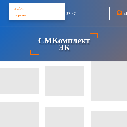
Войти
+7 (812) 748-27-47
s
Корзина
СМКомплект
ЭК