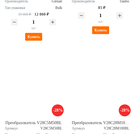
Производитель
Glenair
Производитель
Tianbo
85 ₽
Тип упаковки
Bulk
12 000 ₽
19 000 ₽
шт
шт
Купить
Купить
-28%
-28%
Преобразователь V28C5M50BL
Преобразователь V28C28M100BL
Артикул
V28C5M50BL
Артикул
V28C28M100BL