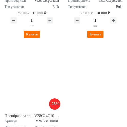
Производитель
Vicor Corporation
Производитель
Vicor Corporation
Тип упаковки
Bulk
Тип упаковки
Bulk
18 000 ₽
18 000 ₽
25 000 ₽
25 000 ₽
шт
шт
Купить
Купить
-28%
Преобразователь V28C24C100BL
Артикул
V28C24C100BL