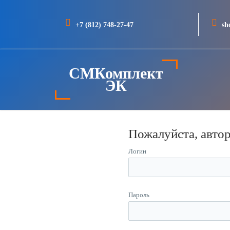
+7 (812) 748-27-47
sh
СМКомплект
ЭК
Пожалуйста, авто
Логин
Пароль