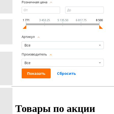
Розничная цена
1 771
3 453.25
5 135.50
6 817.75
8 500
Артикул
Все
Производитель
Все
Товары по акции