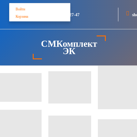
Войти
+7 (812) 748-27-47
sh
Корзина
СМКомплект
ЭК