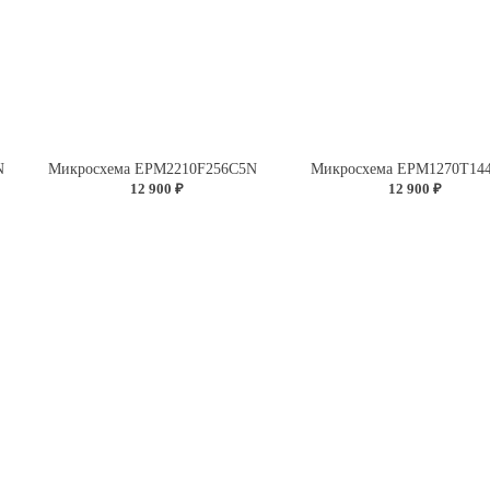
N
Микросхема EPM2210F256C5N
Микросхема EPM1270T14
12 900 ₽
12 900 ₽