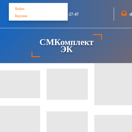
Войти
+7 (812) 748-27-47
s
Корзина
СМКомплект
ЭК