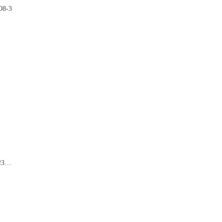
08-3
Микросхема EP4CGX110CF23C7N