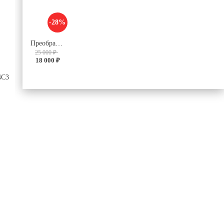
-28%
Преобразователь V28C24C100BL
25 000 ₽
18 000 ₽
4C3