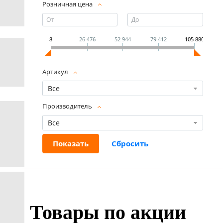
Розничная цена
8
26 476
52 944
79 412
105 880
Артикул
Все
Производитель
Все
Товары по акции